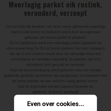
Meerlagig parket eik rustiek,
verouderd, verzeept
Om het stijlvolle karakter van deze nieuw gebouwde prachtige
manoir ook binnen te realiseren werd door de eigenaars
gekozen om overal parket te plaatsen.
Op het gelijvloers werd een meerlagig parket geplaatst op
vloerverwarming. De 26 cm brede planken met een toplaag in
eik van 6 mm creëren mede door de natuurlijke kleur een
nonchalante en hartelijke uitstraling. De planken zijn licht
verouderd, licht gerookt en verzeept.
Voor de bovenverdieping werd gekozen voor een donker
gekleurde geoliede parketvloer die aangenaam contrasteert met
de lichte wanden en een uniform rustig geheel vormt.
Ook de traptreden werden passend bewerkt en
gekleurd. Opdracht geslaagd!
Even over cookies...