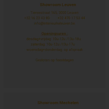
Showroom Leuven
Tiensestraat 165, 3000 Leuven
+32 16 23 43 80
+32 470 17 53 44
info@interieurkeleuven.be
Openingsuren :
dinsdag+vrijdag: 10u-12u /13u-18u
zaterdag: 10u-12u /13u-17u
woensdag+donderdag: op afspraak
Gesloten op feestdagen
Showroom Mechelen