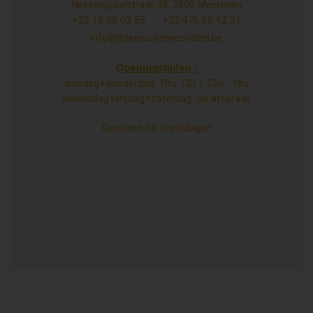
Nekkerspoelstraat 38, 2800 Mechelen
+32 15 55 02 55
+32 476 65 92 37
info@interieurkemechelen.be
Openingstijden :
dinsdag+donderdag: 10u-12u / 13u - 18u
woensdag+vrijdag+zaterdag: op afspraak
Gesloten op feestdagen