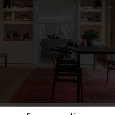
Renovatie parket
Realisaties
Getuigenissen
Maa