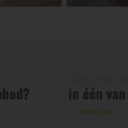
Kom voor adv
nbod?
in één va
ontdek de ligging