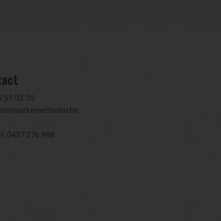
tact
5 55 02 55
nterieurkemechelen.be
BE 0437.276.988