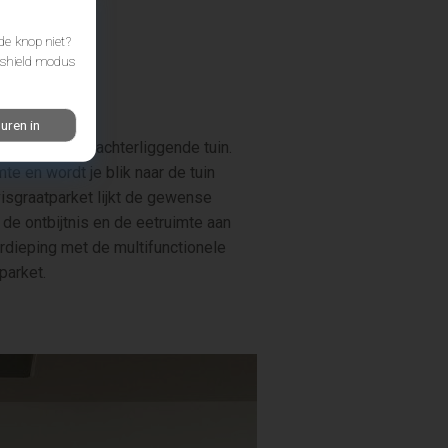
de knop niet?
e shield modus
uren in
latie met de achterliggende tuin.
e en wordt je blik naar de tuin
visgraatparket lijkt de gewense
 de ontbijtnis en de eetruimte aan
rdieping met de multifunctionele
parket.