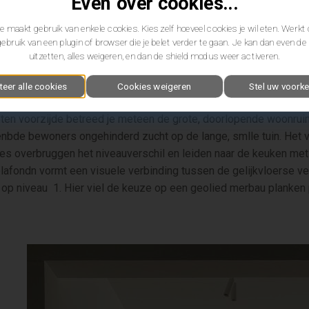
Even over cookies...
verouderde visgraat
 maakt gebruik van enkele cookies. Kies zelf hoeveel cookies je wil eten. Werkt 
gebruik van een plugin of browser die je belet verder te gaan. Je kan dan even d
uitzetten, alles weigeren, en dan de shield modus weer activeren.
teer alle cookies
Cookies weigeren
Stel uw voorke
n oase van rust dankzij de sobere en warme aankleding en de re
loten voorzijde betreed je meteen de grote, doorlopende woonruimt
benbde bewoners ongehinderd zucht op de lange, smlle tuin. Het 
pjes overbruggen het niveauverschil en leiden naar de keuken met
plafondn vormt een visuele verbinding tussen de gelijkvloerse ve
 op niveau 1. Hier viel de keuze op een geolied merbau planken 